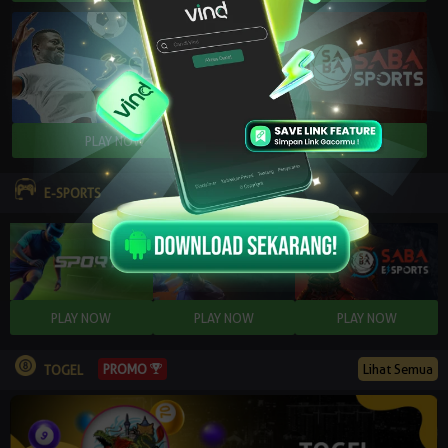
E-SPORTS
Lihat Semua
PROMO
TOGEL