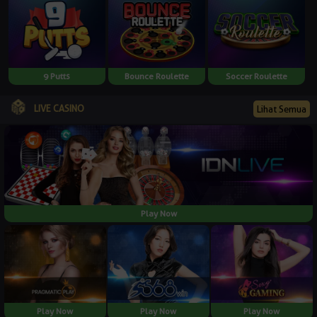
9 Putts
Bounce Roulette
Soccer Roulette
LIVE CASINO
Lihat Semua
Play Now
Play Now
Play Now
Play Now