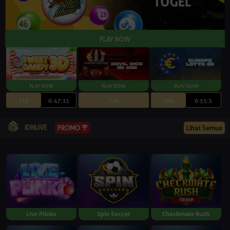
213
6:47:14
226
109
6:55:2
IDNLIVE
Lihat Semua
PROMO
Live Plinko
Spin Soccer
Checkmate Rush