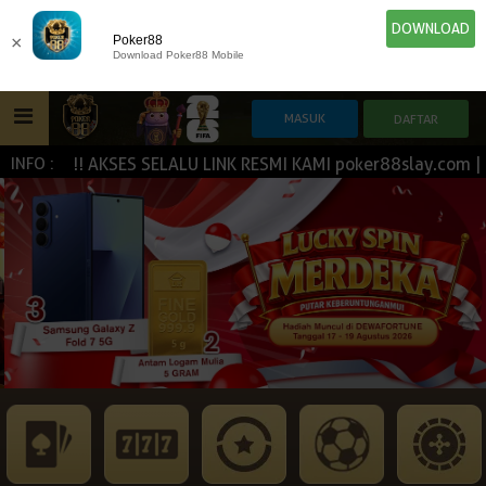
DOWNLOAD
×
Poker88
Download Poker88 Mobile
H !!! AKSES SELALU LINK RESMI KAMI poker88slay.com | pk8
INFO :
HOME
IDN E-LOTTERY
POKER
SLOT GAME
NEW
NEW
SPORTBOOK
LIVE CASINO
IDNLIVE
NEW
ESPORTS
TOGEL
ARCADE
NEW
NEW
NEW
TEMBAK IKAN
IDNRAFFLE
IDNTRADE