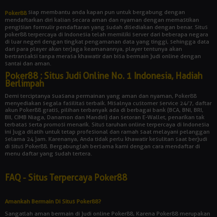
siap membantu anda kapan pun untuk bergabung dengan
Poker88
mendaftarkan diri kalian secara aman dan nyaman dengan memastikan
pengisian formulir pendaftaran yang sudah disediakan dengan benar. Situs
poker88 terpercaya di Indonesia telah memiliki server dari beberapa negara
di luar negeri dengan tingkat pengamanan data yang tinggi, sehingga data
dari para player akan terjaga keamanannya, player tentunya akan
bertransaksi tanpa merasa khawatir dan bisa bermain judi online dengan
santai dan aman.
Poker88 : Situs Judi Online No. 1 Indonesia, Hadiah
Berlimpah
Demi terciptanya suasana permainan yang aman dan nyaman, Poker88
menyediakan segala fasilitas terbaik. Misalnya customer service 24/7, daftar
akun Poker88 gratis, pilihan terbanyak ada di berbagai bank (BCA, BNI, BRI,
BII, CIMB Niaga, Danamon dan Mandiri) dan setoran E-Wallet, penarikan tak
terbatas serta promosi menarik. Situs taruhan online terpercaya di Indonesia
ini juga dilatih untuk tetap profesional dan ramah saat melayani pelanggan
selama 24 jam. Karenanya, Anda tidak perlu khawatir kesulitan saat berjudi
di situs Poker88. Bergabunglah bersama kami dengan cara mendaftar di
menu daftar yang sudah tertera.
FAQ - Situs Terpercaya Poker88
Amankah Bermain Di Situs Poker88?
Sangatlah aman bermain di judi online Poker88, Karena Poker88 merupakan