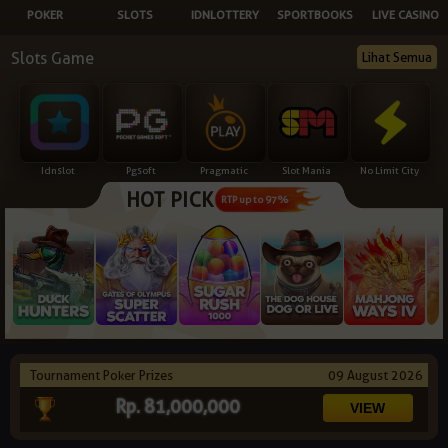
POKER
SLOTS
IDNLOTTERY
SPORTBOOKS
LIVE CASINO
NEW
Slots Game
Lihat Semua
TANGKAS
RTP
DEPOSIT
WITHDRAW
Idnslot
Pgsoft
Pragmatic
Slot Mania
No Limit City
HOT PICK
PROMOSI
RTP up to 97%
DOWNLOAD
REFERRAL
JACKPOT
Tournament Poker Prizes
09 August 2026
VIP MEMBER
Rp. 81,000,000
HUBUNGI KAMI