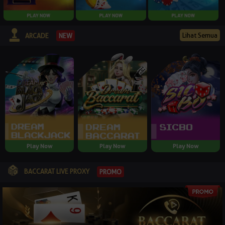
Lihat Semua
NEW
ARCADE
Play Now
Play Now
Play Now
BACCARAT LIVE PROXY
PROMO