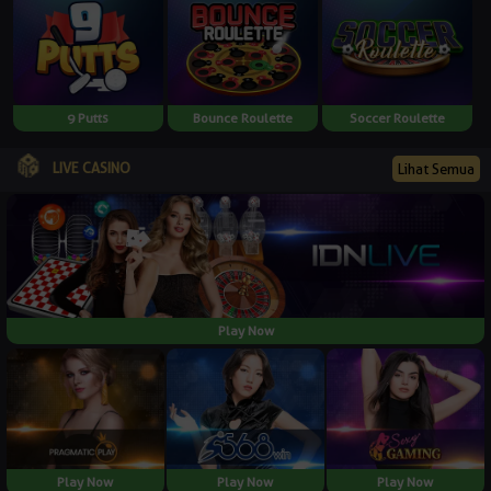
9 Putts
Bounce Roulette
Soccer Roulette
LIVE CASINO
Lihat Semua
Play Now
Play Now
Play Now
Play Now