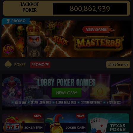
JACKPOT
© 2026 poker88z.net. All Rights Reserved | 18+
800,862,939
POKER
Lihat Semua
PROMO
POKER