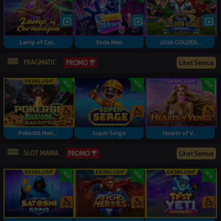
Lamp of Cor...
Soda Man
2026 GOLDEN...
PRAGMATIC
Lihat Semua
PROMO
Poker88 Mah...
Super Serge
Hearts of V...
SLOT MANIA
Lihat Semua
PROMO