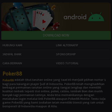
HUBUNGI KAMI
LINK ALTERNATIF
JADWAL BANK
SPONSORSHIP
CARA BERMAIN
VIDEO TUTORIAL
Poker88
adalah situs taruhan online yang saat ini menjadi pilihan nomor 1
Poker88
bagi para kalangan player judi di Indonesia. Poker88 telah menghadirkan
berbagai permainan taruhan online yang sangat lengkap dan memiliki
kualitas terbaik seperti slot online, poker, casino, tembak ikan dan masih
banyak lagi permainan lainnya. Anda bisa memainkannya dengan
melakukan login melalui link Poker88 ataupun Poker88 Mobile. Tentu saja
game Poker88 yang kami sediakan telah memiliki lisensi yang sah untuk
beroperasi di Indonesia maupun di Asia.