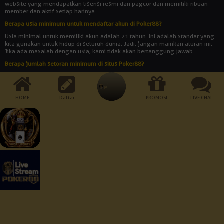
website yang mendapatkan lisensi resmi dari pagcor dan memiliki ribuan
member dan aktif setiap harinya.
Berapa usia minimum untuk mendaftar akun di Poker88?
Usia minimal untuk memiliki akun adalah 21 tahun. Ini adalah standar yang
kita gunakan untuk hidup di seluruh dunia. Jadi, jangan mainkan aturan ini.
Jika ada masalah dengan usia, kami tidak akan bertanggung jawab.
Berapa jumlah setoran minimum di situs Poker88?
Jumlah setoran minimum adalah Rp 10.000. Bukankah itu rendah? Dengan
uang yang begitu banyak, Anda bisa memainkan semua jenis permainan
yang disediakan oleh agen judi online POKER88.
HOME
Daftar
PROMOSI
LIVE CHAT
Cara Pembayaran:
Dukungan Perangkat :
Keamanan Terjamin :
© 2026 Poker88. All Rights Reserved | 18+