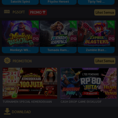
Satoshi Spins
Psycho Heroes
Tipsy Yeti ...
PGSOFT
Lihat Semua
PROMO
Monkeys Wil...
Tornado Ram...
Zombie Blas...
Lihat Semua
PROMOTION
TURNAMEN SPECIAL KEMERDEKAAN
CASH DROP GAME EKSKLUSIF
DOWNLOAD