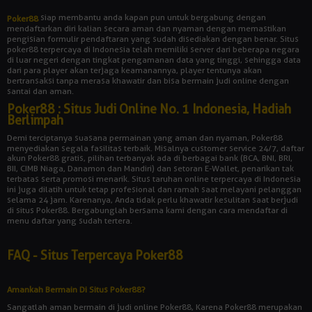
siap membantu anda kapan pun untuk bergabung dengan
Poker88
mendaftarkan diri kalian secara aman dan nyaman dengan memastikan
pengisian formulir pendaftaran yang sudah disediakan dengan benar. Situs
poker88 terpercaya di Indonesia telah memiliki server dari beberapa negara
di luar negeri dengan tingkat pengamanan data yang tinggi, sehingga data
dari para player akan terjaga keamanannya, player tentunya akan
bertransaksi tanpa merasa khawatir dan bisa bermain judi online dengan
santai dan aman.
Poker88 : Situs Judi Online No. 1 Indonesia, Hadiah
Berlimpah
Demi terciptanya suasana permainan yang aman dan nyaman, Poker88
menyediakan segala fasilitas terbaik. Misalnya customer service 24/7, daftar
akun Poker88 gratis, pilihan terbanyak ada di berbagai bank (BCA, BNI, BRI,
BII, CIMB Niaga, Danamon dan Mandiri) dan setoran E-Wallet, penarikan tak
terbatas serta promosi menarik. Situs taruhan online terpercaya di Indonesia
ini juga dilatih untuk tetap profesional dan ramah saat melayani pelanggan
selama 24 jam. Karenanya, Anda tidak perlu khawatir kesulitan saat berjudi
di situs Poker88. Bergabunglah bersama kami dengan cara mendaftar di
menu daftar yang sudah tertera.
FAQ - Situs Terpercaya Poker88
Amankah Bermain Di Situs Poker88?
Sangatlah aman bermain di judi online Poker88, Karena Poker88 merupakan