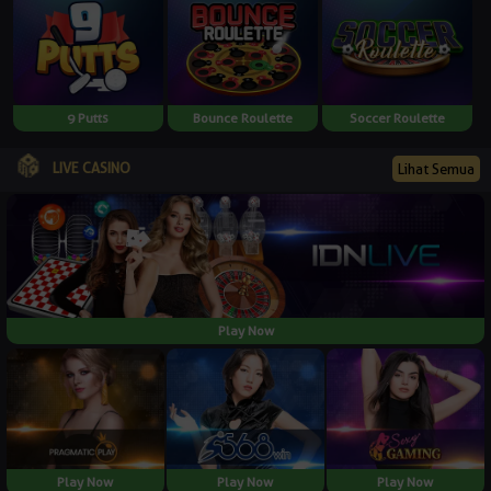
9 Putts
Bounce Roulette
Soccer Roulette
LIVE CASINO
Lihat Semua
Play Now
Play Now
Play Now
Play Now