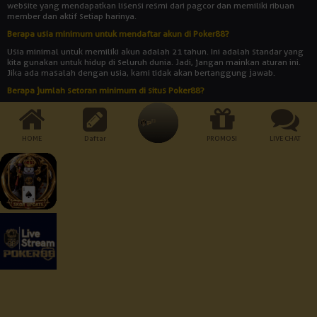
website yang mendapatkan lisensi resmi dari pagcor dan memiliki ribuan
member dan aktif setiap harinya.
Berapa usia minimum untuk mendaftar akun di Poker88?
Usia minimal untuk memiliki akun adalah 21 tahun. Ini adalah standar yang
kita gunakan untuk hidup di seluruh dunia. Jadi, jangan mainkan aturan ini.
Jika ada masalah dengan usia, kami tidak akan bertanggung jawab.
Berapa jumlah setoran minimum di situs Poker88?
Jumlah setoran minimum adalah Rp 10.000. Bukankah itu rendah? Dengan
uang yang begitu banyak, Anda bisa memainkan semua jenis permainan
yang disediakan oleh agen judi online POKER88.
HOME
Daftar
PROMOSI
LIVE CHAT
Cara Pembayaran:
Dukungan Perangkat :
Keamanan Terjamin :
© 2026 Poker88. All Rights Reserved | 18+