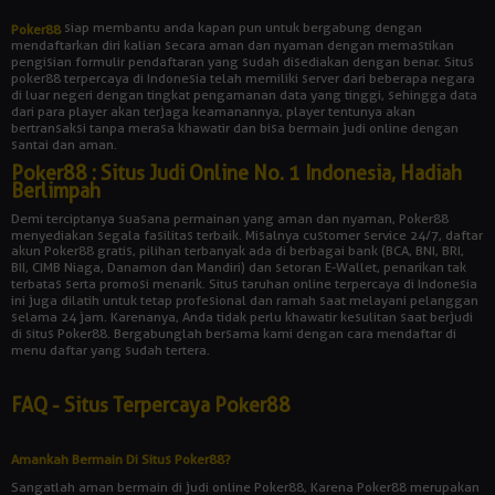
siap membantu anda kapan pun untuk bergabung dengan
Poker88
mendaftarkan diri kalian secara aman dan nyaman dengan memastikan
pengisian formulir pendaftaran yang sudah disediakan dengan benar. Situs
poker88 terpercaya di Indonesia telah memiliki server dari beberapa negara
di luar negeri dengan tingkat pengamanan data yang tinggi, sehingga data
dari para player akan terjaga keamanannya, player tentunya akan
bertransaksi tanpa merasa khawatir dan bisa bermain judi online dengan
santai dan aman.
Poker88 : Situs Judi Online No. 1 Indonesia, Hadiah
Berlimpah
Demi terciptanya suasana permainan yang aman dan nyaman, Poker88
menyediakan segala fasilitas terbaik. Misalnya customer service 24/7, daftar
akun Poker88 gratis, pilihan terbanyak ada di berbagai bank (BCA, BNI, BRI,
BII, CIMB Niaga, Danamon dan Mandiri) dan setoran E-Wallet, penarikan tak
terbatas serta promosi menarik. Situs taruhan online terpercaya di Indonesia
ini juga dilatih untuk tetap profesional dan ramah saat melayani pelanggan
selama 24 jam. Karenanya, Anda tidak perlu khawatir kesulitan saat berjudi
di situs Poker88. Bergabunglah bersama kami dengan cara mendaftar di
menu daftar yang sudah tertera.
FAQ - Situs Terpercaya Poker88
Amankah Bermain Di Situs Poker88?
Sangatlah aman bermain di judi online Poker88, Karena Poker88 merupakan