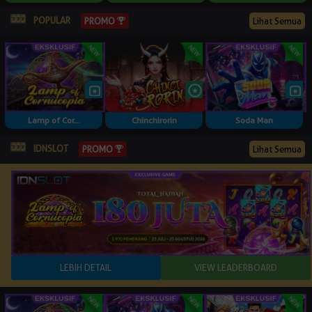
POPULAR
Lihat Semua
PROMO
Lamp of Cor...
Chinchirorin
Soda Man
IDNSLOT
Lihat Semua
PROMO