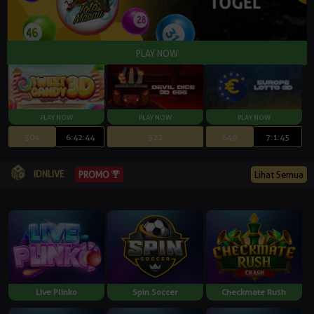
504
6:42:43
522
649
7:1:44
IDNLIVE
Lihat Semua
PROMO
Live Plinko
Spin Soccer
Checkmate Rush