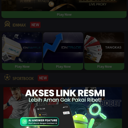
Play Now
NEW
IDNMAX
Play Now
Play Now
Play Now
NEW
SPORTBOOK